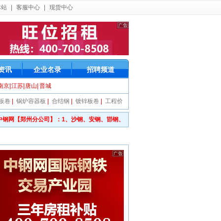
本站
|
客服中心
|
现货中心
资讯
企业名录
招聘频道
南京
|
江苏
|
唐山
|
晋城
板卷
|
锅炉容器板
|
合结钢
|
镀锌板卷
|
工程价
钢网【郑州分公司】：1、沙钢、安钢、邯钢、长钢一级代理商，综合办：0371-66837708