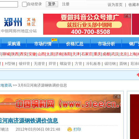
设为首页
|
收藏
采购通
市场行情
价格汇总
市场分析
钢厂
郸
|
聊城
|
陕西
|
西安
|
安徽
|
山西
|
太原
|
济南
|
洛阳
|
天津
|
石家庄
|
重庆
|
成都
|
武汉
|
北京
|
上海
|
材
|
H型钢
|
镀锌管
|
无缝管
|
焊管
|
螺旋管
|
方管
|
冷轧板卷
|
碳结钢
|
圆钢
|
彩涂
中
本地资讯
>> 3月6日河南济源钢铁调价信息
6日河南济源钢铁调价信息
库晓洁
2012年03月06日 08:21:48
打印