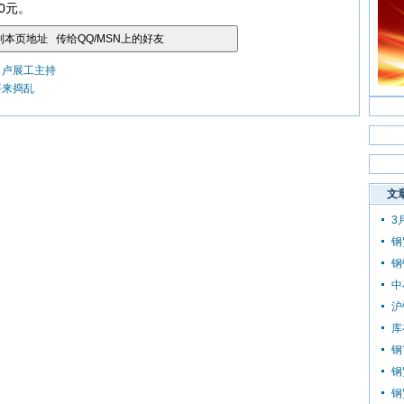
0元。
 卢展工主持
要来捣乱
文
3
钢
钢
中
沪
库
钢
钢
钢