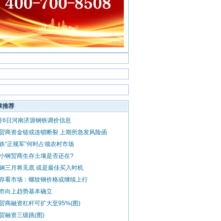
章推荐
月6日河南济源钢铁调价信息
贸商资金链或连锁断裂 上期所急发风险函
铁“正规军”何时占领农村市场
小钢贸商生存土壤是否还在?
钢三月将见底 或是最佳买入时机
存看市场：螺纹钢价格或继续上行
市向上趋势基本确立
贸商融资杠杆可扩大至95%(图)
贸融资三级跳(图)