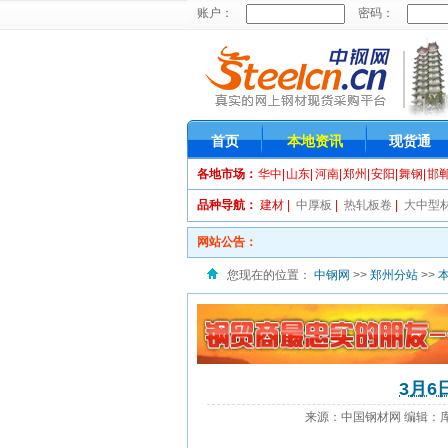
首页
本地资讯
现货通
各地市场：
华中
|
山东
|
河南
|
郑州
|
安阳
|
舞钢
|
邯
品种导航：
建材
|
中厚板
|
热轧板卷
|
大中型
网站公告：
您现在的位置：
中钢网
>>
郑州分站
>>
3月
来源：中国钢材网
编辑：